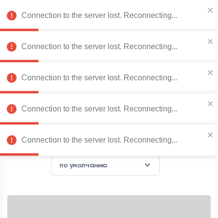
078 222 273
RO
Connection to the server lost. Reconnecting...
0
Connection to the server lost. Reconnecting...
Каталог товаров
Connection to the server lost. Reconnecting...
Connection to the server lost. Reconnecting...
Главная страница
Мебель для кухни
Кухонные столы
Л
Ламинированные столы
Connection to the server lost. Reconnecting...