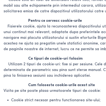
mobil sau alte echipamente prin intermediul carora, utiliza
solicitarea emisa de catre dispozitivul utilizatorului catr
Pentru ce servesc cookie-urile
Fisierele cookie, ajuta la recunoasterea dispozitivului uti
unui continut mai relevant, adaptate dupa preferintele ac
navigare mai placuta utilizatorului si sustin eforturile Big
acestea ne ajuta sa pregatim unele statistici anonime, car
de paginile noastre de internet, lucru ce ne permite sa im
Ce tipuri de cookie-uri folosim
Utilizam 2 tipuri de cookie-uri: fixe si per sesiune. Cele de
determinata de parametric sau pina sunt sterse manual. Cook
pina la finisarea sesiunii sau inchiderea aplicatiei.
Cum foloseste cookie-urile acest site
Vizita pe site poate plasa urmatoarele tipuri de cookie:
Cookie strict necesar pentru functionarea site-ului;