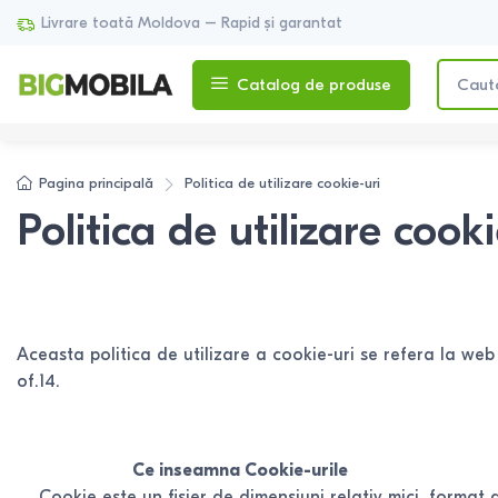
Livrare toată Moldova – Rapid și garantat
Catalog de produse
Pagina principală
Politica de utilizare cookie-uri
Politica de utilizare cooki
Aceasta politica de utilizare a cookie-uri se refera la we
of.14.
Ce inseamna Cookie-urile
Cookie este un fisier de dimensiuni relativ mici, format din