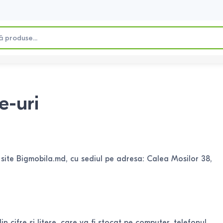
e-uri
b site Bigmobila.md, cu sediul pe adresa: Calea Mosilor 38,
 cifre si litere, care va fi stocat pe computer, telefonul