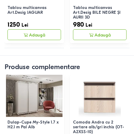
Tablou multicanvas
Tablou multicanvas
Art.Desig JAGUAR
Art.Desig BILE NEGRE ȘI
AURII 3D
1250
980
Lei
Lei
Adaugă
Adaugă
Produse complementare
Dulap-Cupe My-Style 1.7 x
Comoda Andra cu 2
H2.1 m Pal Alb
sertare alb/gri inchis (OT-
A2XSS-10)