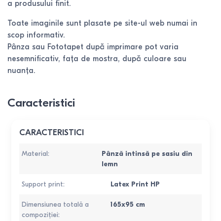
a produsului finit.
Toate imaginile sunt plasate pe site-ul web numai in
scop informativ.
Pânza sau Fototapet după imprimare pot varia
nesemnificativ, fața de mostra, după culoare sau
nuanța.
Caracteristici
CARACTERISTICI
Material
:
Pânză intinsă pe sasiu din
lemn
Support print
:
Latex Print HP
Dimensiunea totală a
165x95 cm
compoziției
: