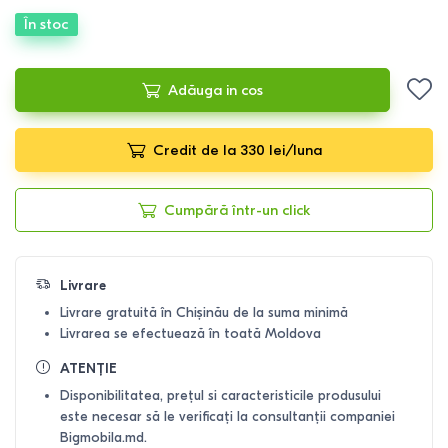
În stoc
Adăuga in cos
Credit de la 330 lei/luna
Cumpără într-un click
Livrare
Livrare gratuită în Chișinău de la suma minimă
Livrarea se efectuează în toată Moldova
ATENȚIE
Disponibilitatea, prețul si caracteristicile produsului
este necesar să le verificați la consultanții companiei
Bigmobila.md.