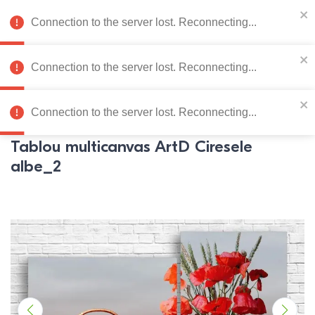
078 222 273
RU
Connection to the server lost. Reconnecting...
0
Connection to the server lost. Reconnecting...
Catalog de produse
Connection to the server lost. Reconnecting...
Pagina principală
Mobila dormitor
Tablouri multicanvas
Tablou multicanvas ArtD Ciresele
albe_2