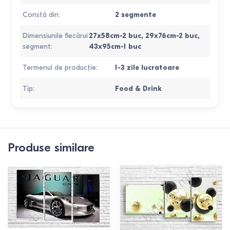
Constă din
:
2 segmente
Dimensiunile fiecărui
27x58cm-2 buc, 29x76cm-2 buc,
segment
:
43x95cm-1 buc
Termenul de producție
:
1-3 zile lucratoare
Tip
:
Food & Drink
Produse similare