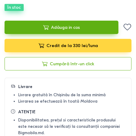
În stoc
Adăuga in cos
Credit de la 330 lei/luna
Cumpără într-un click
Livrare
Livrare gratuită în Chișinău de la suma minimă
Livrarea se efectuează în toată Moldova
ATENȚIE
Disponibilitatea, prețul si caracteristicile produsului
este necesar să le verificați la consultanții companiei
Bigmobila.md.