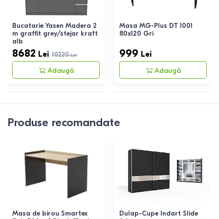
Bucatarie Yasen Madera 2
Masa MG-Plus DT 1001
m graffit grey/stejar kraft
80x120 Gri
alb
8682
999
Lei
Lei
10220
Lei
Adaugă
Adaugă
Produse recomandate
Masa de birou Smartex
Dulap-Cupe Indart Slide