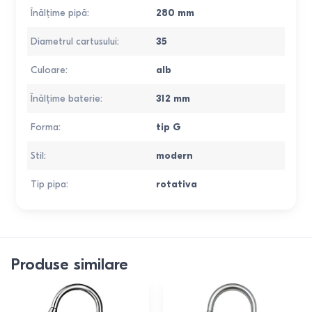
Înălțime pipă
:
280
mm
Diametrul cartusului
:
35
Culoare
:
alb
Înălțime baterie
:
312
mm
Forma
:
tip G
Stil
:
modern
Tip pipa
:
rotativa
Produse similare