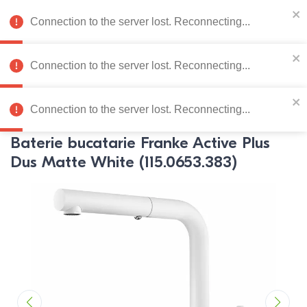
078 222 273
RU
Connection to the server lost. Reconnecting...
0
Connection to the server lost. Reconnecting...
Catalog de produse
Connection to the server lost. Reconnecting...
Pagina principală
Mobila bucatarie
Robinete bucatarie
R
Baterie bucatarie Franke Active Plus
Dus Matte White (115.0653.383)