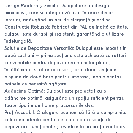
Design Modern și Simplu: Dulapul are un design
minimalist, care se integrează ușor în orice decor
interior, adăugând un aer de eleganță și ordine.
Construcție Robustă: Fabricat din PAL de înaltă calitate,
dulapul este durabil și rezistent, garantând o utilizare
îndelungată.
Soluție de Depozitare Versatilă: Dulapul este împărțit în
două secțiuni – prima secțiune este echipată cu rafturi
convenabile pentru depozitarea hainelor pliate,
încălțămintei și altor accesorii, iar a doua secțiune
dispune de două bare pentru umerașe, ideale pentru
hainele ce necesită agățare.
Adâncime Optimă: Dulapul este proiectat cu o
adâncime optimă, asigurând un spațiu suficient pentru
toate tipurile de haine și accesoriile dvs.
Preț Accesibil: O alegere economică fără a compromite
calitatea, ideală pentru cei care caută soluții de
depozitare funcționale și estetice la un preț avantajos.