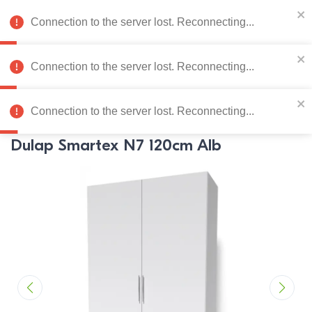
078 222 273
RU
Connection to the server lost. Reconnecting...
0
Connection to the server lost. Reconnecting...
Catalog de produse
Connection to the server lost. Reconnecting...
Pagina principală
Mobila dormitor
Dulapuri
Dulapuri
Sma
Dulap Smartex N7 120cm Alb