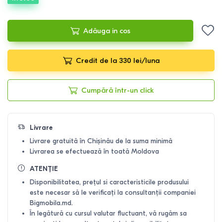
Adăuga in cos
Credit de la 330 lei/luna
Cumpără într-un click
Livrare
Livrare gratuită în Chișinău de la suma minimă
Livrarea se efectuează în toată Moldova
ATENȚIE
Disponibilitatea, prețul si caracteristicile produsului
este necesar să le verificați la consultanții companiei
Bigmobila.md.
În legătură cu cursul valutar fluctuant, vă rugăm sa