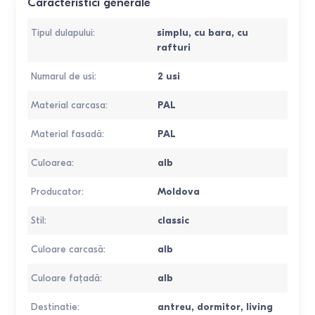
Caracteristici generale
Tipul dulapului
:
simplu
,
cu bara
,
cu
rafturi
Numarul de usi
:
2 usi
Material carcasa
:
PAL
Material fasadă
:
PAL
Culoarea
:
alb
Producator
:
Moldova
Stil
:
classic
Culoare carcasă
:
alb
Culoare faţadă
:
alb
Destinatie
:
antreu
,
dormitor
,
living