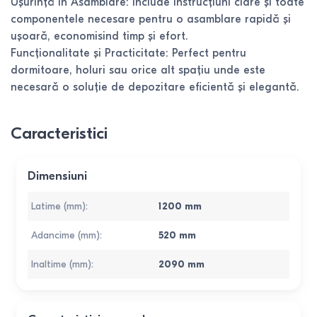
Ușurință în Asamblare: Include instrucțiuni clare și toate
componentele necesare pentru o asamblare rapidă și
ușoară, economisind timp și efort.
Funcționalitate și Practicitate: Perfect pentru
dormitoare, holuri sau orice alt spațiu unde este
necesară o soluție de depozitare eficientă și elegantă.
Caracteristici
Dimensiuni
Latime (mm)
:
1200
mm
Adancime (mm)
:
520
mm
Inaltime (mm)
:
2090
mm