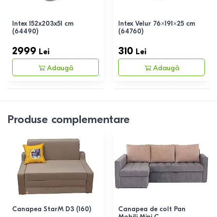
Intex 152x203x51 cm
Intex Velur 76×191×25 cm
(64490)
(64760)
2999
310
Lei
Lei
Adaugă
Adaugă
Produse complementare
Canapea StarM D3 (160)
Canapea de colt Pan
Mobili Mini C