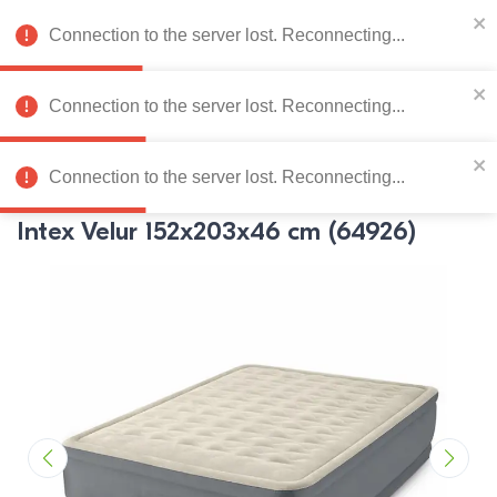
078 222 273
RU
Connection to the server lost. Reconnecting...
0
Connection to the server lost. Reconnecting...
Catalog de produse
Connection to the server lost. Reconnecting...
Pagina principală
Mobila fara carcasa
Canapele si saltele go
Intex Velur 152x203x46 cm (64926)