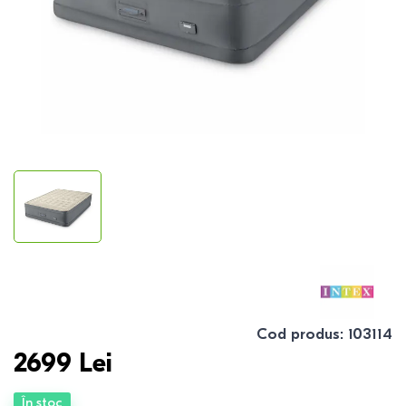
Cod produs
:
103114
2699
Lei
În stoc