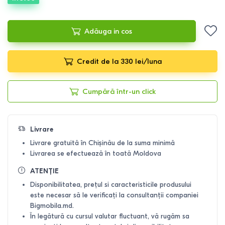
Adăuga in cos
Credit de la 330 lei/luna
Cumpără într-un click
Livrare
Livrare gratuită în Chișinău de la suma minimă
Livrarea se efectuează în toată Moldova
ATENȚIE
Disponibilitatea, prețul si caracteristicile produsului
este necesar să le verificați la consultanții companiei
Bigmobila.md.
În legătură cu cursul valutar fluctuant, vă rugăm sa