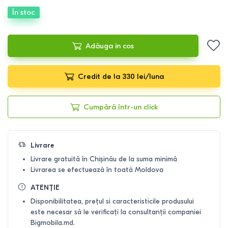
În stoc
Adăuga in cos
Credit de la 330 lei/luna
Cumpără într-un click
Livrare
Livrare gratuită în Chișinău de la suma minimă
Livrarea se efectuează în toată Moldova
ATENȚIE
Disponibilitatea, prețul si caracteristicile produsului
este necesar să le verificați la consultanții companiei
Bigmobila.md.