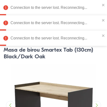
078 222 273
RU
Connection to the server lost. Reconnecting...
0
Connection to the server lost. Reconnecting...
Catalog de produse
Connection to the server lost. Reconnecting...
Pagina principală
Mobila de birou
Mese de birou
Mese de
Masa de birou Smartex Tab (130cm)
Black/Dark Oak