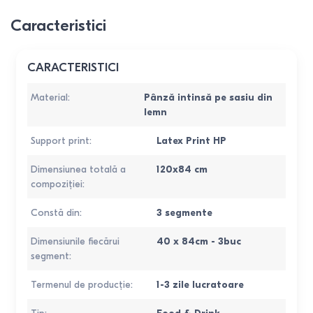
Caracteristici
CARACTERISTICI
Material
:
Pânză intinsă pe sasiu din
lemn
Support print
:
Latex Print HP
Dimensiunea totală a
120х84 cm
compoziției
:
Constă din
:
3 segmente
Dimensiunile fiecărui
40 х 84cm - 3buc
segment
:
Termenul de producție
:
1-3 zile lucratoare