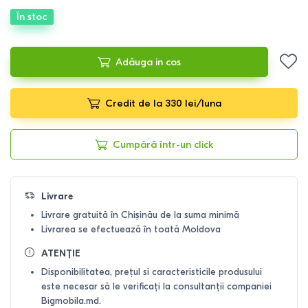
În stoc
Adăuga in cos
Credit de la 330 lei/luna
Cumpără într-un click
Livrare
Livrare gratuită în Chișinău de la suma minimă
Livrarea se efectuează în toată Moldova
ATENȚIE
Disponibilitatea, prețul si caracteristicile produsului
este necesar să le verificați la consultanții companiei
Bigmobila.md.