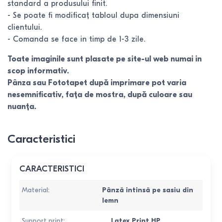
standard a produsului finit.
- Se poate fi modificaț tabloul dupa dimensiuni
clientului.
- Comanda se face in timp de 1-3 zile.
Toate imaginile sunt plasate pe site-ul web numai in
scop informativ.
Pânza sau Fototapet după imprimare pot varia
nesemnificativ, fața de mostra, după culoare sau
nuanța.
Caracteristici
CARACTERISTICI
Material
:
Pânză intinsă pe sasiu din
lemn
Support print
:
Latex Print HP