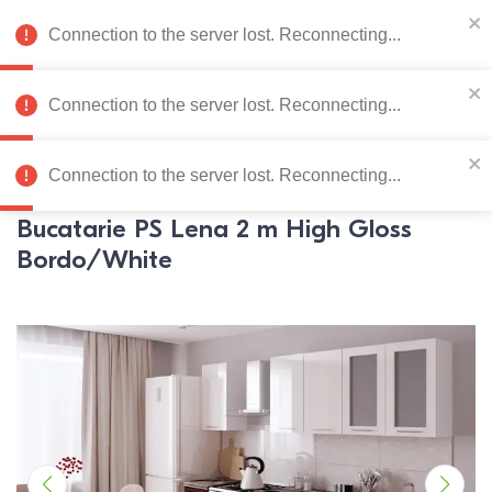
078 222 273
RU
Connection to the server lost. Reconnecting...
0
Connection to the server lost. Reconnecting...
Catalog de produse
Connection to the server lost. Reconnecting...
Pagina principală
Mobila bucatarie
Bucatarii
Bucatarii
P
Bucatarie PS Lena 2 m High Gloss
Bordo/White