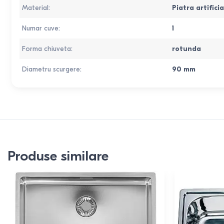
Material
:
Piatra artificia
Numar cuve
:
1
Forma chiuveta
:
rotunda
Diametru scurgere
:
90 mm
Produse similare