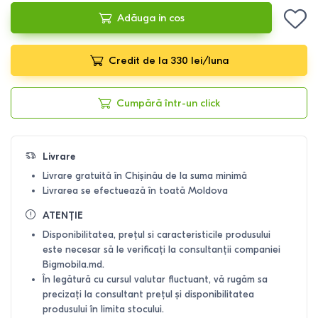
Adăuga in cos
Credit de la 330 lei/luna
Cumpără într-un click
Livrare
Livrare gratuită în Chișinău de la suma minimă
Livrarea se efectuează în toată Moldova
ATENȚIE
Disponibilitatea, prețul si caracteristicile produsului
este necesar să le verificați la consultanții companiei
Bigmobila.md.
În legătură cu cursul valutar fluctuant, vă rugăm sa
precizați la consultant prețul și disponibilitatea
produsului în limita stocului.