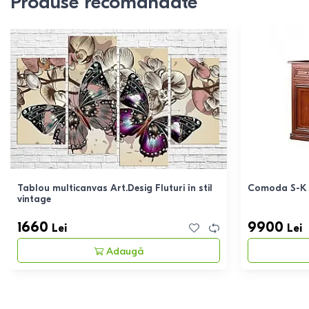
Produse recomandate
Tablou multicanvas Art.Desig Fluturi în stil
Comoda S-K 
vintage
1660
9900
Lei
Lei
Adaugă