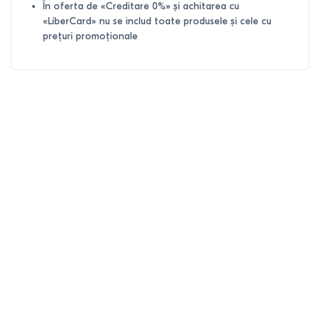
În oferta de «Creditare 0%» și achitarea cu
«LiberCard» nu se includ toate produsele și cele cu
prețuri promoționale