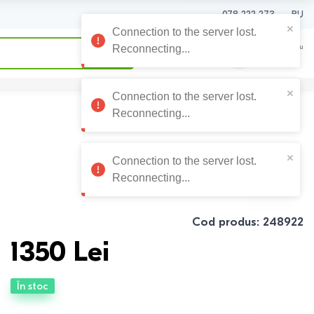
078 222 273
RU
0
0
Coșul meu
0
Lei
Cod produs
:
248922
1350
Lei
În stoc