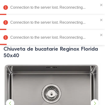
078 222 273
RU
Connection to the server lost. Reconnecting...
0
Connection to the server lost. Reconnecting...
Catalog de produse
Connection to the server lost. Reconnecting...
Pagina principală
Mobila bucatarie
Chiuvete
Chiuvete
Re
Chiuveta de bucatarie Reginox Florida
50x40