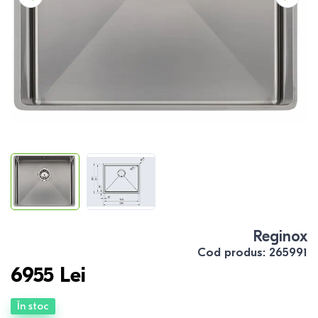
Reginox
Cod produs
:
265991
6955
Lei
În stoc