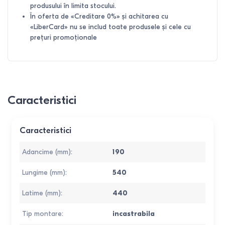
produsului în limita stocului.
În oferta de «Creditare 0%» și achitarea cu
«LiberCard» nu se includ toate produsele și cele cu
prețuri promoționale
Caracteristici
Caracteristici
Adancime (mm)
:
190
Lungime (mm)
:
540
Latime (mm)
:
440
Tip montare
:
incastrabila