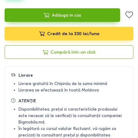
Adăuga in cos
Credit de la 330 lei/luna
Cumpără într-un click
Livrare
Livrare gratuită în Chișinău de la suma minimă
Livrarea se efectuează în toată Moldova
ATENȚIE
Disponibilitatea, prețul si caracteristicile produsului
este necesar să le verificați la consultanții companiei
Bigmobila.md.
În legătură cu cursul valutar fluctuant, vă rugăm sa
precizați la consultant prețul și disponibilitatea