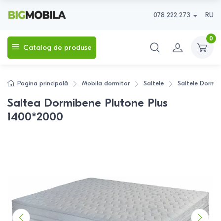
078 222 273
RU
0
Catalog de produse
Pagina principală
Mobila dormitor
Saltele
Saltele
Dormib
Saltea Dormibene Plutone Plus
1400*2000