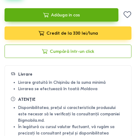
Adăuga in cos
Credit de la 330 lei/luna
Cumpără într-un click
Livrare
Livrare gratuită în Chișinău de la suma minimă
Livrarea se efectuează în toată Moldova
ATENȚIE
Disponibilitatea, prețul si caracteristicile produsului
este necesar să le verificați la consultanții companiei
Bigmobila.md.
În legătură cu cursul valutar fluctuant, vă rugăm sa
precizați la consultant prețul și disponibilitatea