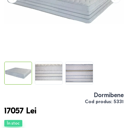
Dormibene
Cod produs
:
5331
17057
Lei
În stoc