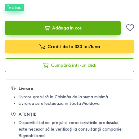
În stoc
Adăuga in cos
Credit de la 330 lei/luna
Cumpără într-un click
Livrare
Livrare gratuită în Chișinău de la suma minimă
Livrarea se efectuează în toată Moldova
ATENȚIE
Disponibilitatea, prețul si caracteristicile produsului
este necesar să le verificați la consultanții companiei
Bigmobila.md.