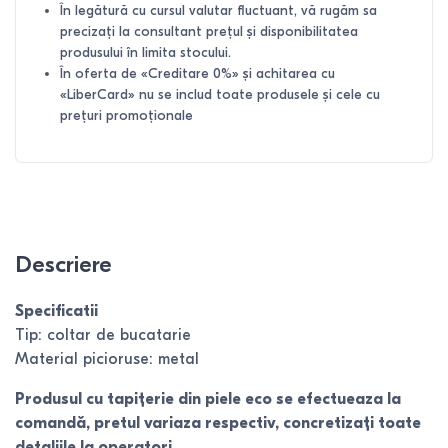
În legătură cu cursul valutar fluctuant, vă rugăm sa
precizați la consultant prețul și disponibilitatea
produsului în limita stocului.
În oferta de «Creditare 0%» și achitarea cu
«LiberCard» nu se includ toate produsele și cele cu
prețuri promoționale
Descriere
Specificatii
Tip: coltar de bucatarie
Material picioruse: metal
Produsul cu tapițerie din piele eco se efectueaza la
comandă, pretul variaza respectiv, concretizați toate
detaliile la operatori.