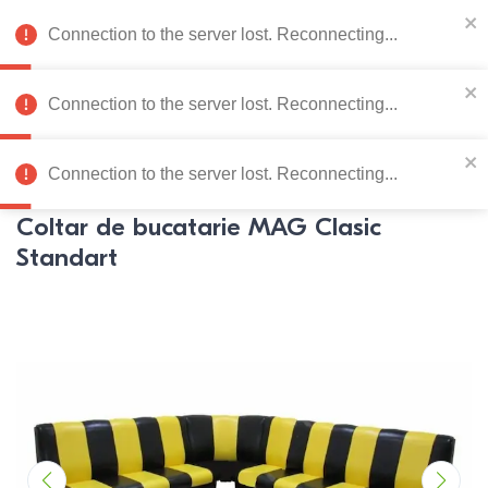
078 222 273
RU
Connection to the server lost. Reconnecting...
0
Connection to the server lost. Reconnecting...
Catalog de produse
Connection to the server lost. Reconnecting...
Pagina principală
Mobila bucatarie
Coltare
Coltare
MAG
Coltar de bucatarie MAG Clasic
Standart