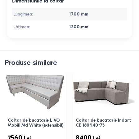
Dimensiunile la colțar
Lungimea
:
1700
mm
Lățimea
:
1200
mm
Produse similare
Coltar de bucatarie LIVO
Coltar de bucatarie Indart
Mobili Md White (extensibil)
CB 180*140*75
7560
8400
Lei
Lei