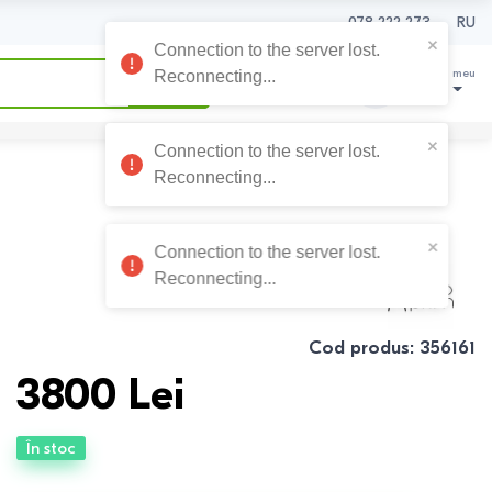
078 222 273
RU
0
0
Coșul meu
0
Lei
Cod produs
:
356161
3800
Lei
În stoc