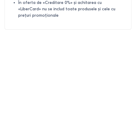
În oferta de «Creditare 0%» și achitarea cu
«LiberCard» nu se includ toate produsele și cele cu
prețuri promoționale