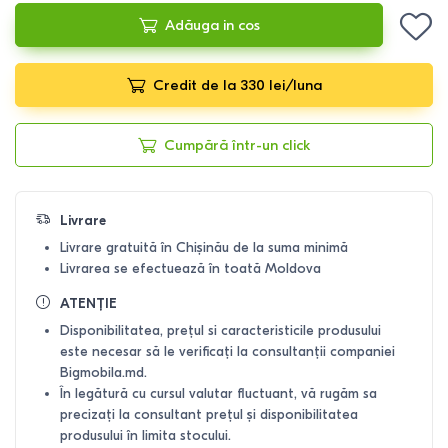
Adăuga in cos
Credit de la 330 lei/luna
Cumpără într-un click
Livrare
Livrare gratuită în Chișinău de la suma minimă
Livrarea se efectuează în toată Moldova
ATENȚIE
Disponibilitatea, prețul si caracteristicile produsului
este necesar să le verificați la consultanții companiei
Bigmobila.md.
În legătură cu cursul valutar fluctuant, vă rugăm sa
precizați la consultant prețul și disponibilitatea
produsului în limita stocului.