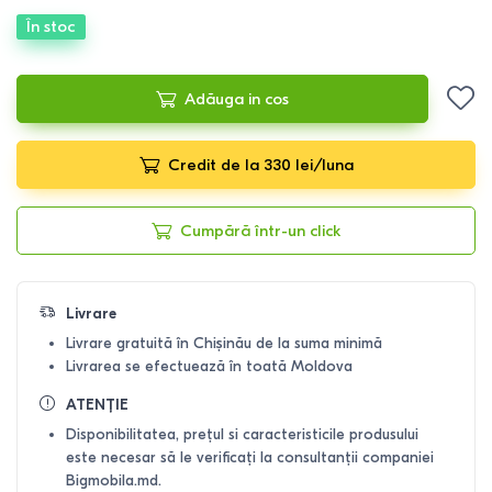
În stoc
Adăuga in cos
Credit de la 330 lei/luna
Cumpără într-un click
Livrare
Livrare gratuită în Chișinău de la suma minimă
Livrarea se efectuează în toată Moldova
ATENȚIE
Disponibilitatea, prețul si caracteristicile produsului
este necesar să le verificați la consultanții companiei
Bigmobila.md.