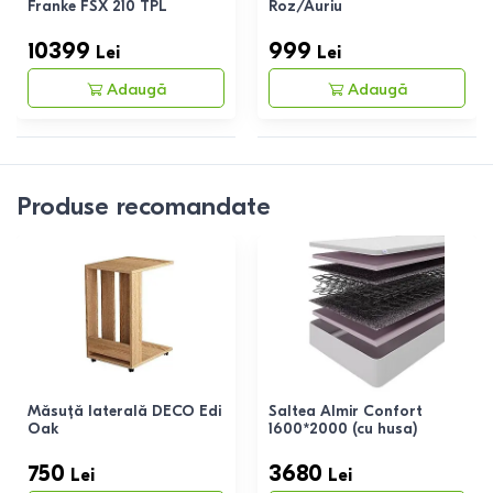
Franke FSX 210 TPL
Roz/Auriu
10399
999
Lei
Lei
Adaugă
Adaugă
Produse recomandate
Măsuță laterală DECO Edi
Saltea Almir Confort
Oak
1600*2000 (cu husa)
750
3680
Lei
Lei