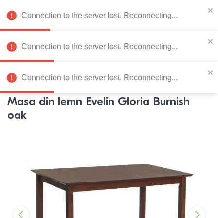
078 222 273
RU
Connection to the server lost. Reconnecting...
0
Connection to the server lost. Reconnecting...
Catalog de produse
Connection to the server lost. Reconnecting...
Pagina principală
Mobila bucatarie
Mese de bucatarie
M
Masa din lemn Evelin Gloria Burnish
oak