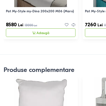
Pat My-Style my-Dina 200x200 M06 (Maro)
Pat My-Style
8580
7260
Lei
Lei
13000
1
Lei
Adaugă
Produse complementare