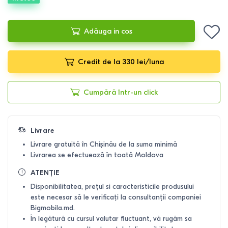
Adăuga in cos
Credit de la 330 lei/luna
Cumpără într-un click
Livrare
Livrare gratuită în Chișinău de la suma minimă
Livrarea se efectuează în toată Moldova
ATENȚIE
Disponibilitatea, prețul si caracteristicile produsului
este necesar să le verificați la consultanții companiei
Bigmobila.md.
În legătură cu cursul valutar fluctuant, vă rugăm sa