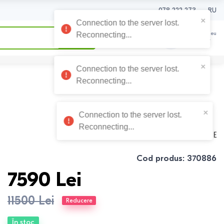
078 222 273
RU
0
0
Coșul meu
0
Lei
Cod produs
:
370886
7590
Lei
11500
Lei
Reducere
În stoc