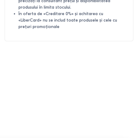
precizați la consultant prețul și disponibilitatea
produsului în limita stocului.
În oferta de «Creditare 0%» și achitarea cu
«LiberCard» nu se includ toate produsele și cele cu
prețuri promoționale