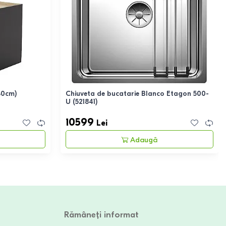
30cm)
Chiuveta de bucatarie Blanco Etagon 500-
U (521841)
10599
Lei
Adaugă
Rămâneți informat