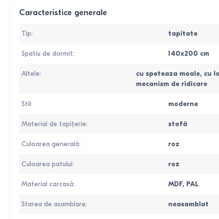
Caracteristice generale
Tip
:
tapitate
Spatiu de dormit
:
140x200
cm
Altele
:
cu speteaza moale
,
cu l
mecanism de ridicare
Stil
:
moderne
Material de tapițerie
:
stofă
Culoarea generală
:
roz
Culoarea patului
:
roz
Material carcasă
:
MDF
,
PAL
Starea de asamblare
:
neasamblat