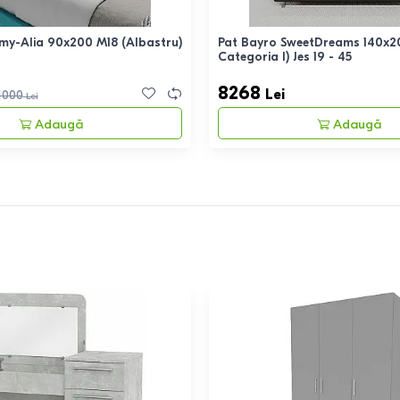
 my-Alia 90x200 M18 (Albastru)
Pat Bayro SweetDreams 140x2
Categoria I) Jes 19 - 45
8268
Lei
1000
Lei
Adaugă
Adaugă