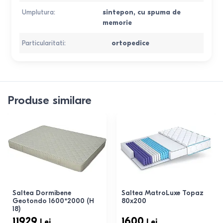
Umplutura
:
sintepon
,
cu spuma de
memorie
Particularitati
:
ortopedice
Produse similare
Saltea Dormibene
Saltea MatroLuxe Topaz
Geotondo 1600*2000 (H
80x200
18)
11929
1600
Lei
Lei