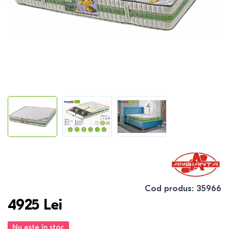
Cod produs
:
35966
4925
Lei
Nu este în stoc