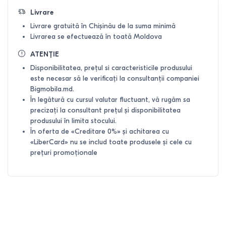
Livrare
Livrare gratuită în Chișinău de la suma minimă
Livrarea se efectuează în toată Moldova
ATENȚIE
Disponibilitatea, prețul si caracteristicile produsului
este necesar să le verificați la consultanții companiei
Bigmobila.md.
În legătură cu cursul valutar fluctuant, vă rugăm sa
precizați la consultant prețul și disponibilitatea
produsului în limita stocului.
În oferta de «Creditare 0%» și achitarea cu
«LiberCard» nu se includ toate produsele și cele cu
prețuri promoționale