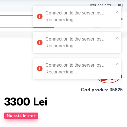
078 222 273
RU
0
0
Coșul meu
0
Lei
Cod produs
:
35825
3300
Lei
Nu este în stoc