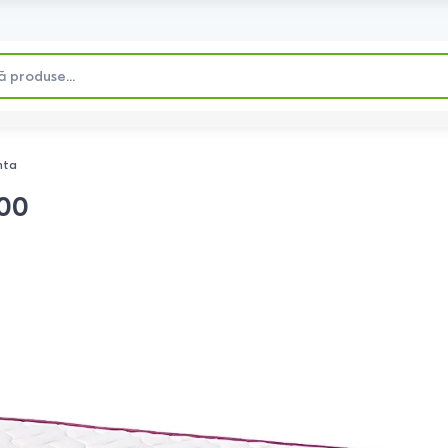
nta
200