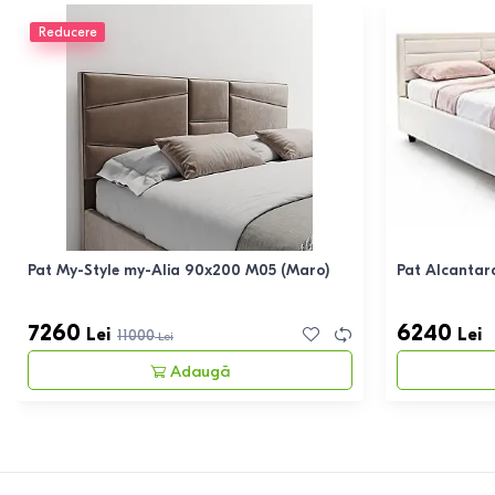
Reducere
Pat My-Style my-Alia 90x200 M05 (Maro)
Pat Alcantar
7260
6240
Lei
Lei
11000
Lei
Adaugă