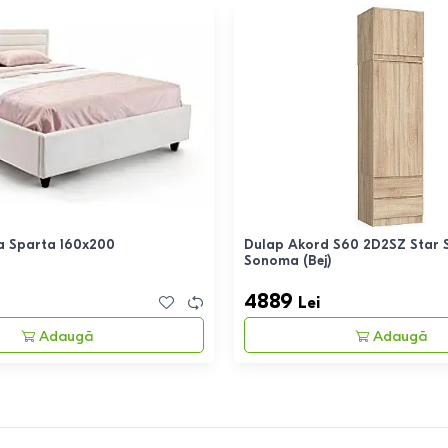
a Sparta 160x200
Dulap Akord S60 2D2SZ Star S
Sonoma (Bej)
4889
Lei
Adaugă
Adaugă