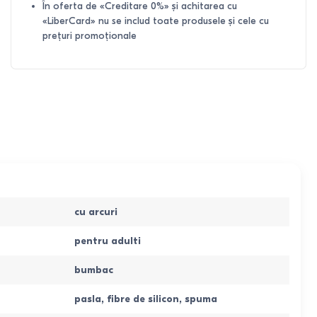
În oferta de «Creditare 0%» și achitarea cu
«LiberCard» nu se includ toate produsele și cele cu
prețuri promoționale
cu arcuri
pentru adulti
bumbac
pasla
,
fibre de silicon
,
spuma