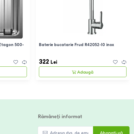
 Etagon 500-
Baterie bucatarie Frud R42052-10 inox
322
Lei
Adaugă
Rămâneți informat
Abonați-vă