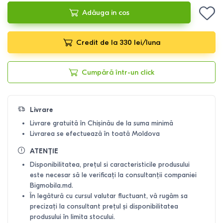
Adăuga in cos
Credit de la 330 lei/luna
Cumpără într-un click
Livrare
Livrare gratuită în Chișinău de la suma minimă
Livrarea se efectuează în toată Moldova
ATENȚIE
Disponibilitatea, prețul si caracteristicile produsului
este necesar să le verificați la consultanții companiei
Bigmobila.md.
În legătură cu cursul valutar fluctuant, vă rugăm sa
precizați la consultant prețul și disponibilitatea
produsului în limita stocului.