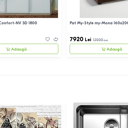
Confort-NV 3D 1800
Pat My-Style my-Mona 160x20
7920
Lei
12000
Lei
Adaugă
Adaugă