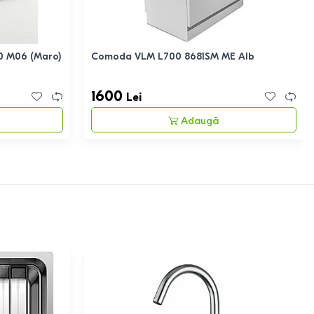
0 M06 (Maro)
Comoda VLM L700 8681SM ME Alb
1600
Lei
Adaugă