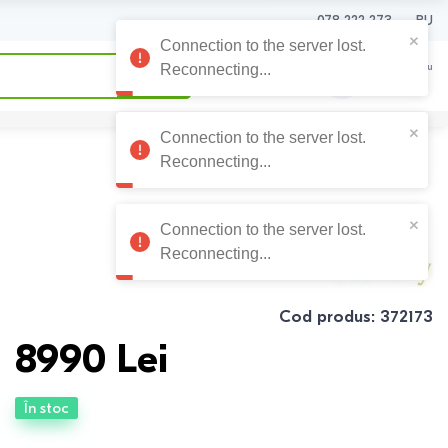
078 222 273
RU
0
0
Coșul meu
0
Lei
Cod produs
:
372173
8990
Lei
În stoc