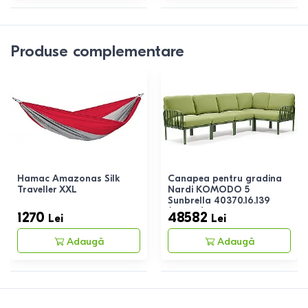
Produse complementare
Hamac Amazonas Silk
Canapea pentru gradina
Traveller XXL
Nardi KOMODO 5
Sunbrella 40370.16.139
(5locuri) Agave
1270
48582
Lei
Lei
(Verde)/Avocado
Adaugă
Adaugă