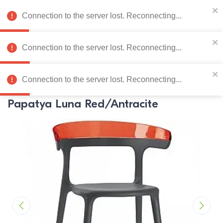
078 222 273
RU
Connection to the server lost. Reconnecting...
0
Connection to the server lost. Reconnecting...
Catalog de produse
Connection to the server lost. Reconnecting...
Pagina principală
Mobila de gradina
Scaune si fotolii
Sca
Papatya Luna Red/Antracite