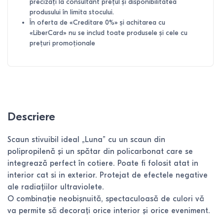
precizați la consultant prețul și disponibilitatea
produsului în limita stocului.
În oferta de «Creditare 0%» și achitarea cu
«LiberCard» nu se includ toate produsele și cele cu
prețuri promoționale
Descriere
Scaun stivuibil ideal „Luna” cu un scaun din
polipropilenă și un spătar din policarbonat care se
integrează perfect în cotiere. Poate fi folosit atat in
interior cat si in exterior. Protejat de efectele negative
ale radiațiilor ultraviolete.
O combinație neobișnuită, spectaculoasă de culori vă
va permite să decorați orice interior și orice eveniment.