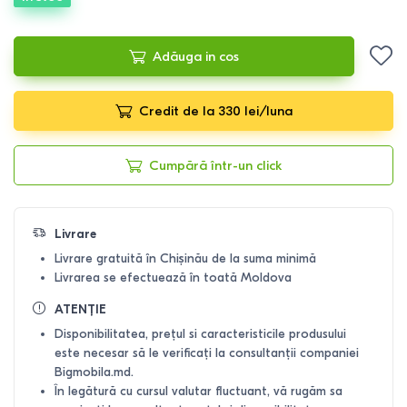
Adăuga in cos
Credit de la 330 lei/luna
Cumpără într-un click
Livrare
Livrare gratuită în Chișinău de la suma minimă
Livrarea se efectuează în toată Moldova
ATENȚIE
Disponibilitatea, prețul si caracteristicile produsului
este necesar să le verificați la consultanții companiei
Bigmobila.md.
În legătură cu cursul valutar fluctuant, vă rugăm sa