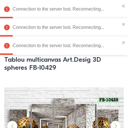
078 222 273
RU
Connection to the server lost. Reconnecting...
0
Connection to the server lost. Reconnecting...
Catalog de produse
Connection to the server lost. Reconnecting...
Pagina principală
Mobila dormitor
Tablouri multicanvas
Tablou multicanvas Art.Desig 3D
spheres FB-10429