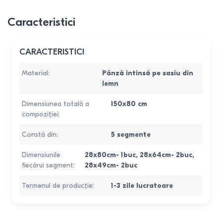
Caracteristici
CARACTERISTICI
Material
:
Pânză intinsă pe sasiu din
lemn
Dimensiunea totală a
150x80 cm
compoziției
:
Constă din
:
5 segmente
Dimensiunile
28x80cm- 1buc, 28x64cm- 2buc,
fiecărui segment
:
28x49cm- 2buc
Termenul de producție
:
1-3 zile lucratoare