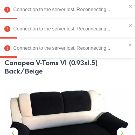
078 222 273
RU
Connection to the server lost. Reconnecting...
0
Connection to the server lost. Reconnecting...
Catalog de produse
Connection to the server lost. Reconnecting...
Pagina principală
Mobila moale
Canapele
Canapele
V-T
Canapea V-Toms V1 (0.93x1.5)
Back/Beige