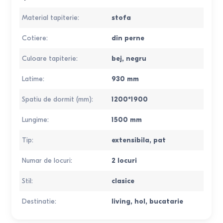
Material tapiterie
:
stofa
Cotiere
:
din perne
Culoare tapiterie
:
bej, negru
Latime
:
930
mm
Spatiu de dormit (mm)
:
1200*1900
Lungime
:
1500
mm
Tip
:
extensibila
,
pat
Numar de locuri
:
2 locuri
Stil
:
clasice
Destinatie
:
living
,
hol
,
bucatarie