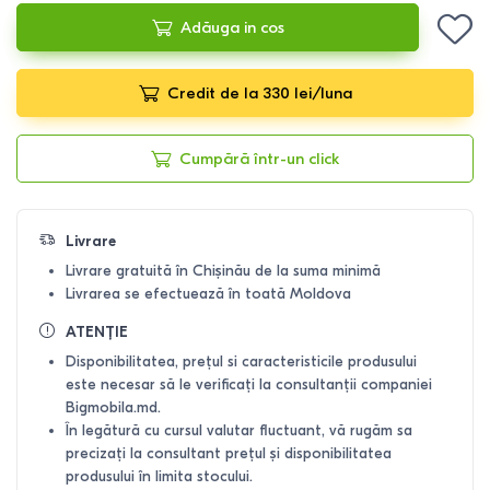
Adăuga in cos
Credit de la 330 lei/luna
Cumpără într-un click
Livrare
Livrare gratuită în Chișinău de la suma minimă
Livrarea se efectuează în toată Moldova
ATENȚIE
Disponibilitatea, prețul si caracteristicile produsului
este necesar să le verificați la consultanții companiei
Bigmobila.md.
În legătură cu cursul valutar fluctuant, vă rugăm sa
precizați la consultant prețul și disponibilitatea
produsului în limita stocului.