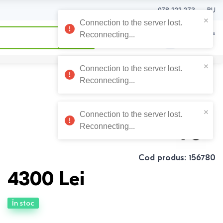
078 222 273
RU
0
0
Coșul meu
0
Lei
Cod produs
:
156780
4300
Lei
În stoc