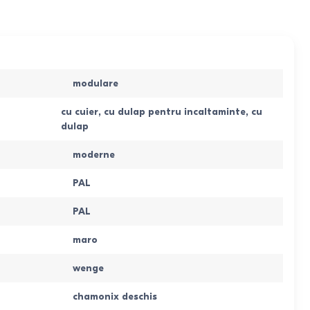
modulare
cu cuier
,
cu dulap pentru incaltaminte
,
cu
dulap
modernе
PAL
PAL
maro
wenge
chamonix deschis