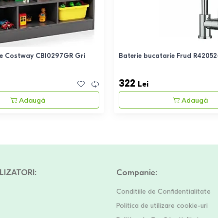
te Costway CB10297GR Gri
Baterie bucatarie Frud R42052-
322
Lei
Adaugă
Adaugă
LIZATORI
:
Companie
:
Conditiile de Confidentialitate
Politica de utilizare cookie-uri