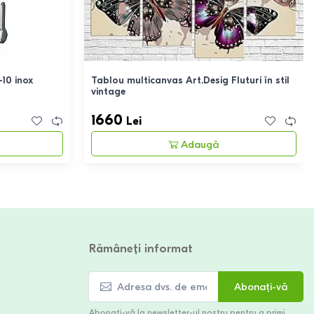
10 inox
Tablou multicanvas Art.Desig Fluturi în stil
vintage
1660
Lei
Adaugă
Rămâneți informat
Abonați-vă
Abonați-vă la newsletter-ul nostru pentru a primi