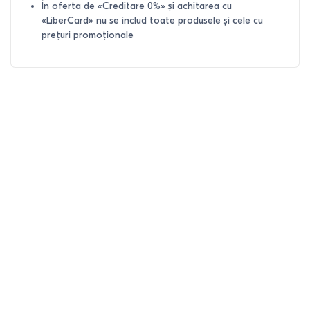
În oferta de «Creditare 0%» și achitarea cu
«LiberCard» nu se includ toate produsele și cele cu
prețuri promoționale