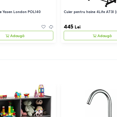
te Yasen London POL140
Cuier pentru haine 4Life AT31 
445
Lei
Adaugă
Adaugă