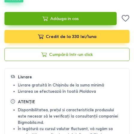
Adăuga in cos
Credit de la 330 lei/luna
Cumpără într-un click
Livrare
Livrare gratuită în Chișinău de la suma minimă
Livrarea se efectuează în toată Moldova
ATENȚIE
Disponibilitatea, prețul si caracteristicile produsului
este necesar să le verificați la consultanții companiei
Bigmobila.md.
În legătură cu cursul valutar fluctuant, vă rugăm sa