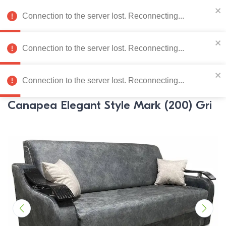
078 222 273
RU
Connection to the server lost. Reconnecting...
0
Connection to the server lost. Reconnecting...
Catalog de produse
Connection to the server lost. Reconnecting...
Pagina principală
Mobila moale
Canapele
Canapele
Eleg
Canapea Elegant Style Mark (200) Gri