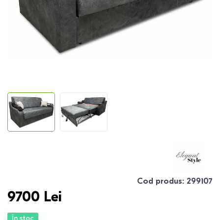
Cod produs
:
299107
9700
Lei
În stoc