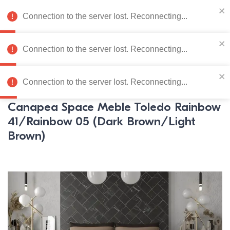
078 222 273
RU
Connection to the server lost. Reconnecting...
0
Connection to the server lost. Reconnecting...
Catalog de produse
Connection to the server lost. Reconnecting...
Pagina principală
Mobila moale
Canapele
Canapele
Spa
Canapea Space Meble Toledo Rainbow
41/Rainbow 05 (Dark Brown/Light
Brown)