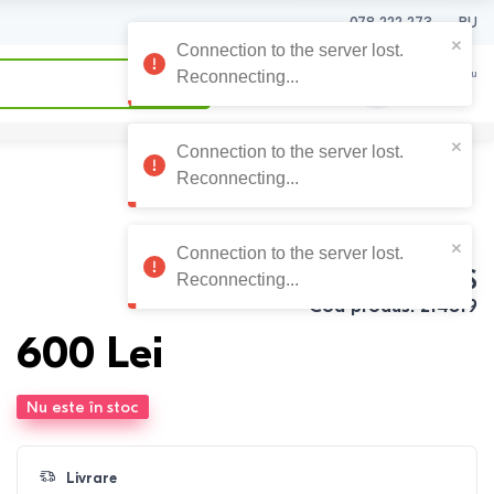
078 222 273
RU
0
0
Coșul meu
0
Lei
MIXXUS
Cod produs
:
214819
600
Lei
Nu este în stoc
Livrare