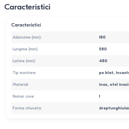
Caracteristici
Caracteristici
Adancime (mm)
:
180
Lungime (mm)
:
580
Latime (mm)
:
480
Tip montare
:
pe blat
,
incast
Material
:
inox
,
otel inoxi
Numar cuve
:
1
Forma chiuveta
:
dreptunghiula