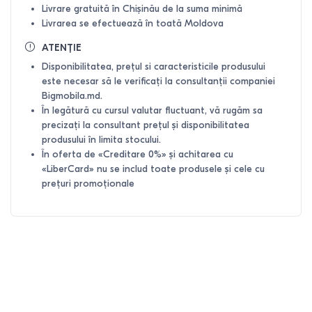
Livrare gratuită în Chișinău de la suma minimă
Livrarea se efectuează în toată Moldova
ATENȚIE
Disponibilitatea, prețul si caracteristicile produsului
este necesar să le verificați la consultanții companiei
Bigmobila.md.
În legătură cu cursul valutar fluctuant, vă rugăm sa
precizați la consultant prețul și disponibilitatea
produsului în limita stocului.
În oferta de «Creditare 0%» și achitarea cu
«LiberCard» nu se includ toate produsele și cele cu
prețuri promoționale