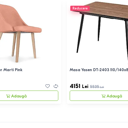
Reducere
r Marti Pink
Masa Yasen DT-2403 110/140x
4151
Lei
5535
Lei
Adaugă
Adaugă