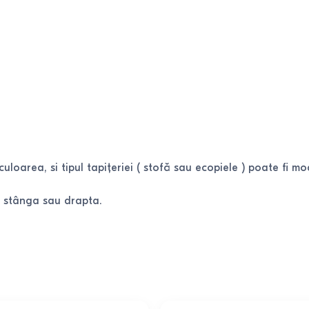
loarea, si tipul tapițeriei ( stofă sau ecopiele ) poate fi mod
pe stânga sau drapta.