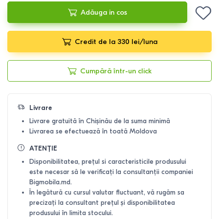
Adăuga in cos
Credit de la 330 lei/luna
Cumpără într-un click
Livrare
Livrare gratuită în Chișinău de la suma minimă
Livrarea se efectuează în toată Moldova
ATENȚIE
Disponibilitatea, prețul si caracteristicile produsului
este necesar să le verificați la consultanții companiei
Bigmobila.md.
În legătură cu cursul valutar fluctuant, vă rugăm sa
precizați la consultant prețul și disponibilitatea
produsului în limita stocului.