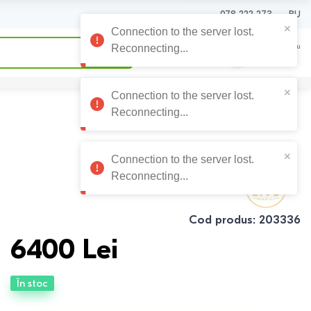
078 222 273
RU
0
0
Coșul meu
0
Lei
Cod produs
:
203336
6400
Lei
În stoc