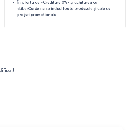
În oferta de «Creditare 0%» și achitarea cu
«LiberCard» nu se includ toate produsele și cele cu
prețuri promoționale
ificat!