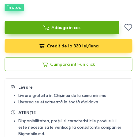
În stoc
Adăuga in cos
Credit de la 330 lei/luna
Cumpără într-un click
Livrare
Livrare gratuită în Chișinău de la suma minimă
Livrarea se efectuează în toată Moldova
ATENȚIE
Disponibilitatea, prețul si caracteristicile produsului
este necesar să le verificați la consultanții companiei
Bigmobila.md.