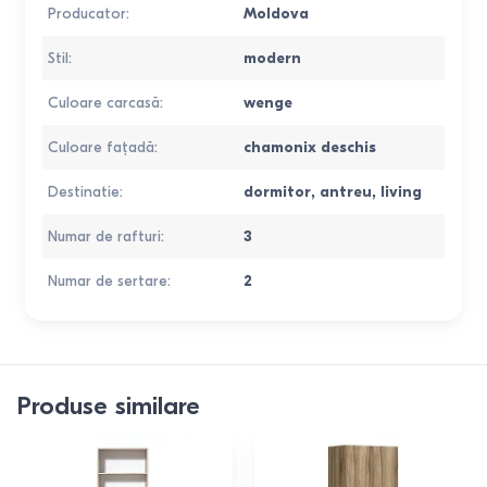
Producator
:
Moldova
Stil
:
modern
Culoare carcasă
:
wenge
Culoare faţadă
:
chamonix deschis
Destinatie
:
dormitor
,
antreu
,
living
Numar de rafturi
:
3
Numar de sertare
:
2
Produse similare