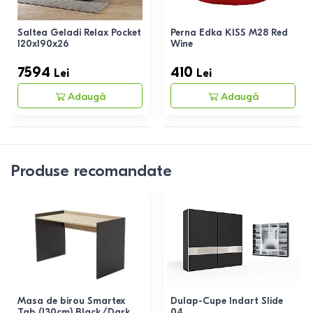
Saltea Geladi Relax Pocket
Perna Edka KISS M28 Red
120x190x26
Wine
7594
410
Lei
Lei
Adaugă
Adaugă
Produse recomandate
Masa de birou Smartex
Dulap-Cupe Indart Slide
Tab (130cm) Black/Dark
04