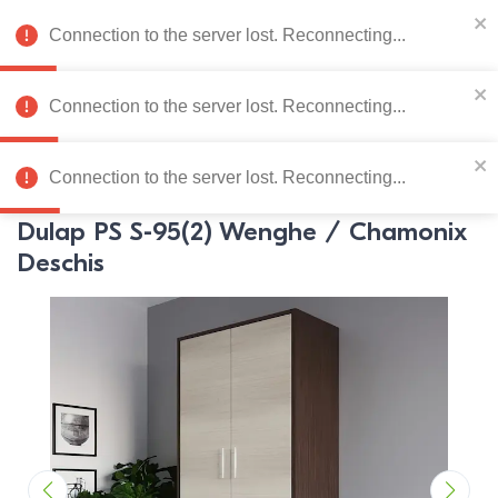
078 222 273
RU
Connection to the server lost. Reconnecting...
0
Connection to the server lost. Reconnecting...
Catalog de produse
Connection to the server lost. Reconnecting...
Pagina principală
Mobila dormitor
Dulapuri
Dulapuri
PS
Dulap PS S-95(2) Wenghe / Chamonix
Deschis