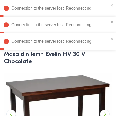
078 222 273
RU
Connection to the server lost. Reconnecting...
0
Connection to the server lost. Reconnecting...
Catalog de produse
Connection to the server lost. Reconnecting...
Pagina principală
Mobila bucatarie
Mese de bucatarie
M
Masa din lemn Evelin HV 30 V
Chocolate