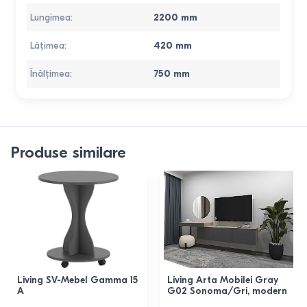
Lungimea
:
2200
mm
Lățimea
:
420
mm
Înălțimea
:
750
mm
Produse similare
Living SV-Mebel Gamma 15
Living Arta Mobilei Gray
A
G02 Sonoma/Gri, modern