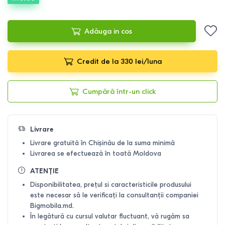
Adăuga in cos
Credit de la 330 lei/luna
Cumpără într-un click
Livrare
Livrare gratuită în Chișinău de la suma minimă
Livrarea se efectuează în toată Moldova
ATENȚIE
Disponibilitatea, prețul si caracteristicile produsului
este necesar să le verificați la consultanții companiei
Bigmobila.md.
În legătură cu cursul valutar fluctuant, vă rugăm sa