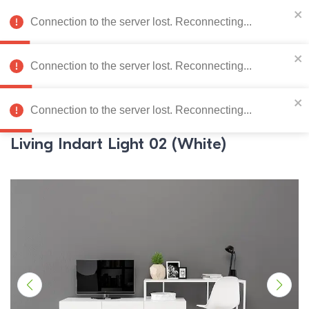
078 222 273
RU
Connection to the server lost. Reconnecting...
0
Connection to the server lost. Reconnecting...
Catalog de produse
Connection to the server lost. Reconnecting...
Pagina principală
Mobila living
Livinguri
Livinguri
Indart
Living Indart Light 02 (White)