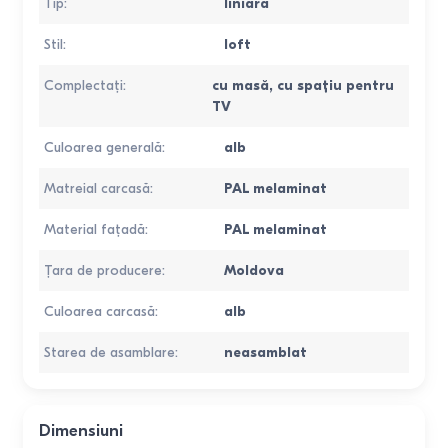
Tip
:
liniara
Stil
:
loft
Complectați
:
cu masă
,
cu spațiu pentru
TV
Culoarea generală
:
alb
Matreial carcasă
:
PAL melaminat
Material fațadă
:
PAL melaminat
Țara de producere
:
Moldova
Culoarea carcasă
:
alb
Starea de asamblare
:
neasamblat
Dimensiuni