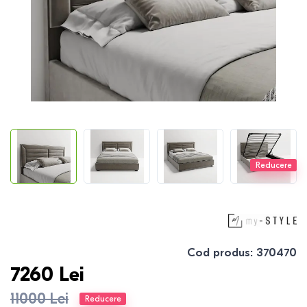
Reducere
Cod produs
:
370470
7260
Lei
11000
Lei
Reducere