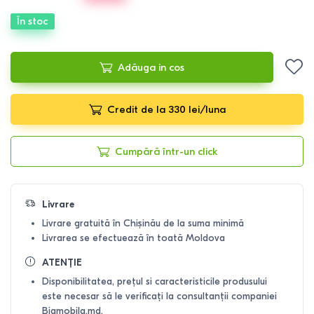
În stoc
Adăuga in cos
Credit de la 330 lei/luna
Cumpără într-un click
Livrare
Livrare gratuită în Chișinău de la suma minimă
Livrarea se efectuează în toată Moldova
ATENȚIE
Disponibilitatea, prețul si caracteristicile produsului
este necesar să le verificați la consultanții companiei
Bigmobila.md.