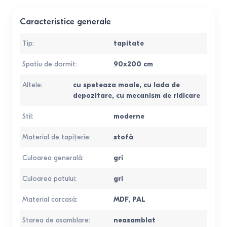
Caracteristice generale
Tip
:
tapitate
Spatiu de dormit
:
90x200
cm
Altele
:
cu speteaza moale
,
cu lada de
depozitare
,
cu mecanism de ridicare
Stil
:
moderne
Material de tapițerie
:
stofă
Culoarea generală
:
gri
Culoarea patului
:
gri
Material carcasă
:
MDF
,
PAL
Starea de asamblare
:
neasamblat