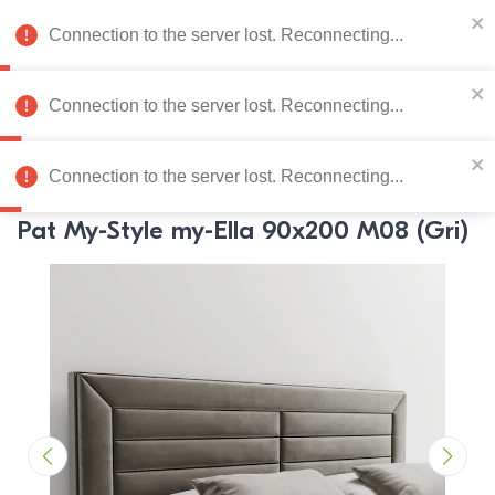
078 222 273
RU
0
Catalog de produse
Connection to the server lost. Reconnectin
Connection to the server lost. Reconnecting...
Pagina principală
Mobila dormitor
Paturi
Paturi
My-Style
Pat My-Style my-Ella 90x200 M08 (Gri)