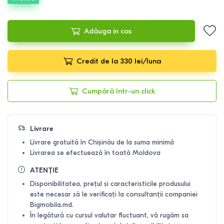
Adăuga in cos
Credit de la 330 lei/luna
Cumpără într-un click
Livrare
Livrare gratuită în Chișinău de la suma minimă
Livrarea se efectuează în toată Moldova
ATENȚIE
Disponibilitatea, prețul si caracteristicile produsului
este necesar să le verificați la consultanții companiei
Bigmobila.md.
În legătură cu cursul valutar fluctuant, vă rugăm sa