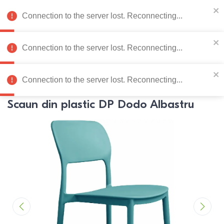
078 222 273
RU
Connection to the server lost. Reconnecting...
0
Connection to the server lost. Reconnecting...
Catalog de produse
Connection to the server lost. Reconnecting...
Pagina principală
Mobila bucatarie
Scaune
Scaune din pl
Scaun din plastic DP Dodo Albastru