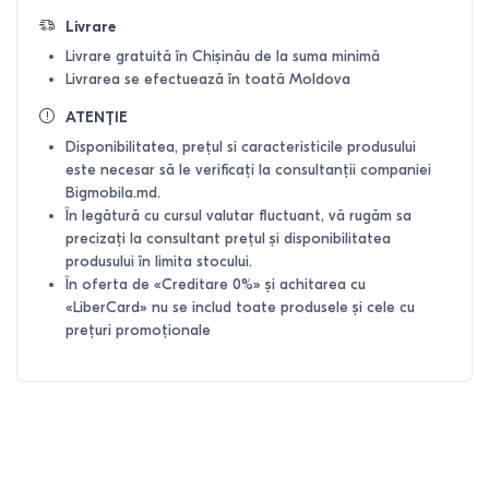
Livrare
Livrare gratuită în Chișinău de la suma minimă
Livrarea se efectuează în toată Moldova
ATENȚIE
Disponibilitatea, prețul si caracteristicile produsului
este necesar să le verificați la consultanții companiei
Bigmobila.md.
În legătură cu cursul valutar fluctuant, vă rugăm sa
precizați la consultant prețul și disponibilitatea
produsului în limita stocului.
În oferta de «Creditare 0%» și achitarea cu
«LiberCard» nu se includ toate produsele și cele cu
prețuri promoționale