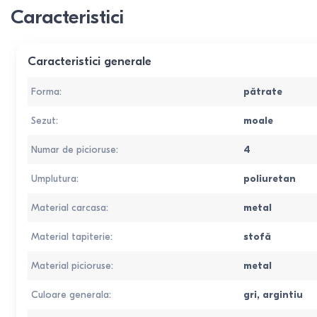
Caracteristici
Caracteristici generale
Forma
:
pătrate
Sezut
:
moale
Numar de picioruse
:
4
Umplutura
:
poliuretan
Material carcasa
:
metal
Material tapiterie
:
stofă
Material picioruse
:
metal
Culoare generala
:
gri
,
argintiu