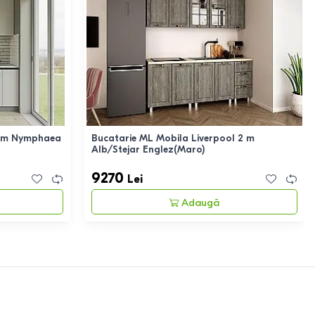
4 m Nymphaea
Bucatarie ML Mobila Liverpool 2 m
Alb/Stejar Englez(Maro)
9270
Lei
Adaugă