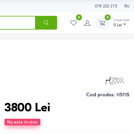
078 222 273
RU
0
0
Coșul meu
0
Lei
Cod produs
:
115715
3800
Lei
Nu este în stoc