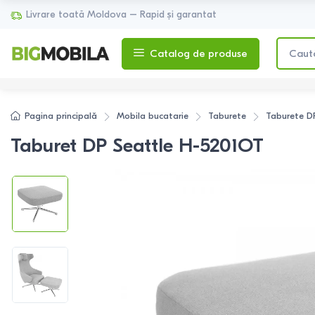
Livrare toată Moldova – Rapid și garantat
Catalog de produse
Pagina principală
Mobila bucatarie
Taburete
Taburete
D
Taburet DP Seattle H-5201OT