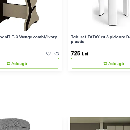
paniT T-3 Wenge combi/Ivory
Taburet TATAY cu 3 picioare D
plastic
725
Lei
Adaugă
Adaugă