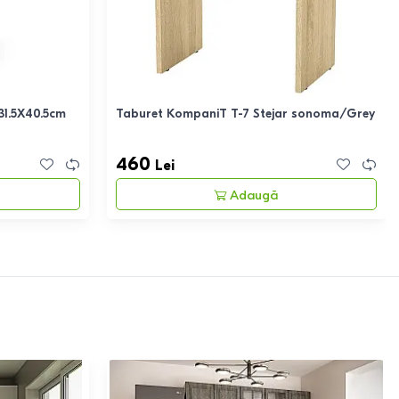
31.5X40.5cm
Taburet KompaniT T-7 Stejar sonoma/Grey
460
Lei
Adaugă