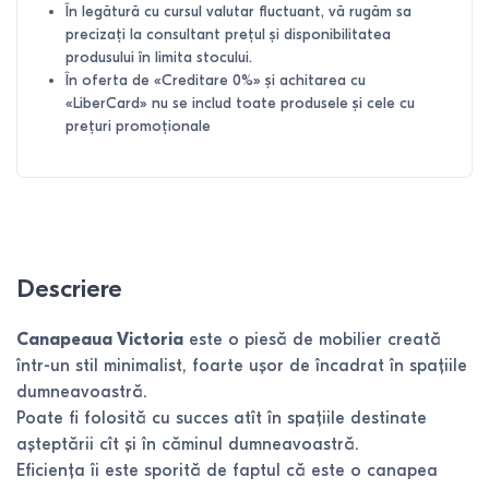
În legătură cu cursul valutar fluctuant, vă rugăm sa
precizați la consultant prețul și disponibilitatea
produsului în limita stocului.
În oferta de «Creditare 0%» și achitarea cu
«LiberCard» nu se includ toate produsele și cele cu
prețuri promoționale
Descriere
Canapeaua Victoria
este o piesă de mobilier creată
într-un stil minimalist, foarte ușor de încadrat în spațiile
dumneavoastră.
Poate fi folosită cu succes atît în spațiile destinate
așteptării cît și în căminul dumneavoastră.
Eficiența îi este sporită de faptul că este o canapea