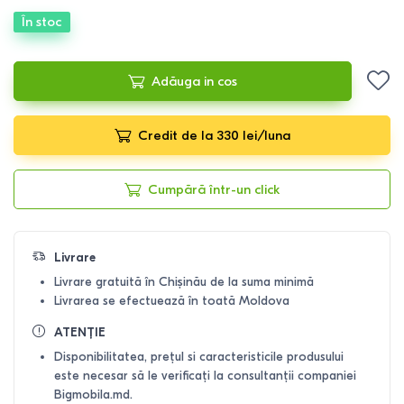
În stoc
Adăuga in cos
Credit de la 330 lei/luna
Cumpără într-un click
Livrare
Livrare gratuită în Chișinău de la suma minimă
Livrarea se efectuează în toată Moldova
ATENȚIE
Disponibilitatea, prețul si caracteristicile produsului
este necesar să le verificați la consultanții companiei
Bigmobila.md.