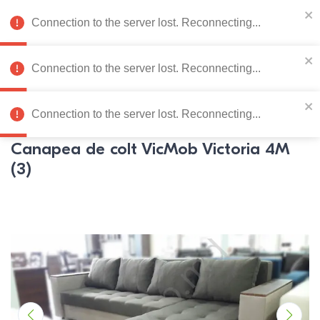
078 222 273
RU
Connection to the server lost. Reconnecting...
0
Connection to the server lost. Reconnecting...
Catalog de produse
Connection to the server lost. Reconnecting...
Pagina principală
Mobila moale
Coltare
Coltare
VicMob
Canapea de colt VicMob Victoria 4M
(3)