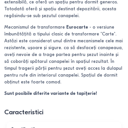
extensibilă, ce oferă un spațiu pentru dormit generos.
Totodată oferă și spațiu destinat depozitării, acesta
regăsindu-se sub șezutul canapelei.
Mecanismul de transformare
Eurocarte
- o versiune
îmbunătățită a tipului clasic de transformare "Carte".
Astăzi este considerat unul dintre mecanismele cele mai
rezistente, ușoare și sigure. ca să desfaceți canapeaua,
aveți nevoie de a trage partea pentru șezut inainte și
să coborâți spătarul canapelei în spațiul rezultat. În
timpul tragerii părții pentru șezut aveți acces la dulapul
pentru rufe din interiorul canapelei. Spațiul de dormit
obținut este foarte comod.
Sunt posibile diferite variante de tapițerie!
Caracteristici