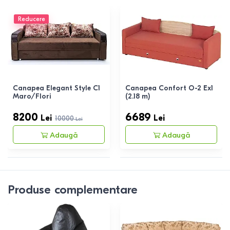
Reducere
Canapea Elegant Style C1
Canapea Confort O-2 Ex1
Maro/Flori
(2.18 m)
8200
6689
Lei
Lei
10000
Lei
Adaugă
Adaugă
Produse complementare