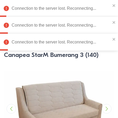
078 222 273
RU
Connection to the server lost. Reconnecting...
0
Connection to the server lost. Reconnecting...
Catalog de produse
Connection to the server lost. Reconnecting...
Pagina principală
Mobila moale
Canapele
Canapele
Sta
Canapea StarM Bumerang 3 (140)