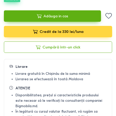
Adăuga in cos
Credit de la 330 lei/luna
Cumpără într-un click
Livrare
Livrare gratuită în Chișinău de la suma minimă
Livrarea se efectuează în toată Moldova
ATENȚIE
Disponibilitatea, prețul si caracteristicile produsului
este necesar să le verificați la consultanții companiei
Bigmobila.md.
În legătură cu cursul valutar fluctuant, vă rugăm sa