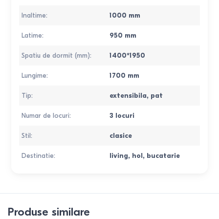
Inaltime
:
1000
mm
Latime
:
950
mm
Spatiu de dormit (mm)
:
1400*1950
Lungime
:
1700
mm
Tip
:
extensibila
,
pat
Numar de locuri
:
3 locuri
Stil
:
clasice
Destinatie
:
living
,
hol
,
bucatarie
Produse similare