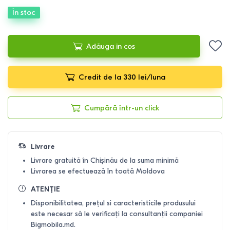
În stoc
Adăuga in cos
Credit de la 330 lei/luna
Cumpără într-un click
Livrare
Livrare gratuită în Chișinău de la suma minimă
Livrarea se efectuează în toată Moldova
ATENȚIE
Disponibilitatea, prețul si caracteristicile produsului
este necesar să le verificați la consultanții companiei
Bigmobila.md.