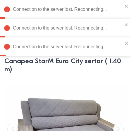
078 222 273
RU
Connection to the server lost. Reconnecting...
0
Connection to the server lost. Reconnecting...
Catalog de produse
Connection to the server lost. Reconnecting...
Pagina principală
Mobila moale
Canapele
Canapele
Sta
Canapea StarM Euro City sertar ( 1.40
m)