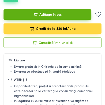
Adăuga in cos
Credit de la 330 lei/luna
Cumpără într-un click
Livrare
Livrare gratuită în Chișinău de la suma minimă
Livrarea se efectuează în toată Moldova
ATENȚIE
Disponibilitatea, prețul si caracteristicile produsului
este necesar să le verificați la consultanții companiei
Bigmobila.md.
În legătură cu cursul valutar fluctuant, vă rugăm sa