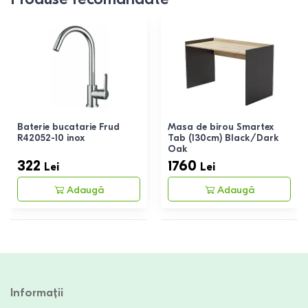
Baterie bucatarie Frud
Masa de birou Smartex
R42052-10 inox
Tab (130cm) Black/Dark
Oak
322
1760
Lei
Lei
Adaugă
Adaugă
Informații