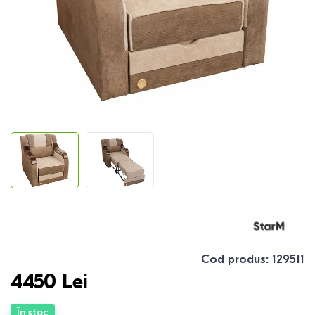
Cod produs
:
129511
4450
Lei
În stoc