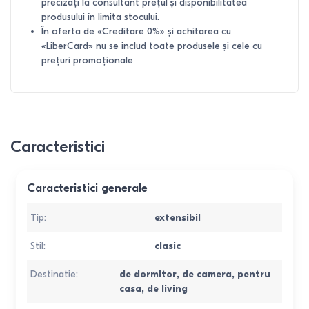
precizați la consultant prețul și disponibilitatea
produsului în limita stocului.
În oferta de «Creditare 0%» și achitarea cu
«LiberCard» nu se includ toate produsele și cele cu
prețuri promoționale
Caracteristici
Caracteristici generale
Tip
:
extensibil
Stil
:
clasic
Destinatie
:
de dormitor
,
de camera
,
pentru
casa
,
de living