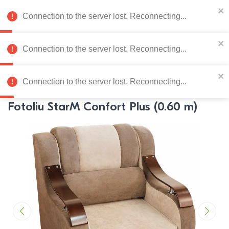
078 222 273
RU
Connection to the server lost. Reconnecting...
0
Connection to the server lost. Reconnecting...
Catalog de produse
Connection to the server lost. Reconnecting...
Pagina principală
Mobila moale
Fotolii
Fotolii
StarM
Fotoliu StarM Confort Plus (0.60 m)