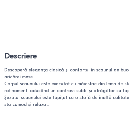
Descriere
Descoperă eleganța clasică și confortul în scaunul de bucă
oricărei mese.
Corpul scaunului este executat cu măiestrie din lemn de st
rafinament, aducând un contrast subtil și atrăgător cu tap
Șezutul scaunului este tapițat cu o stofă de înaltă calitat
sta comod și relaxat.