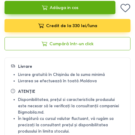
Adăuga in cos
Credit de la 330 lei/luna
Cumpără într-un click
Livrare
Livrare gratuită în Chișinău de la suma minimă
Livrarea se efectuează în toată Moldova
ATENȚIE
Disponibilitatea, prețul si caracteristicile produsului
este necesar să le verificați la consultanții companiei
Bigmobila.md.
În legătură cu cursul valutar fluctuant, vă rugăm sa
precizați la consultant prețul și disponibilitatea
produsului în limita stocului.