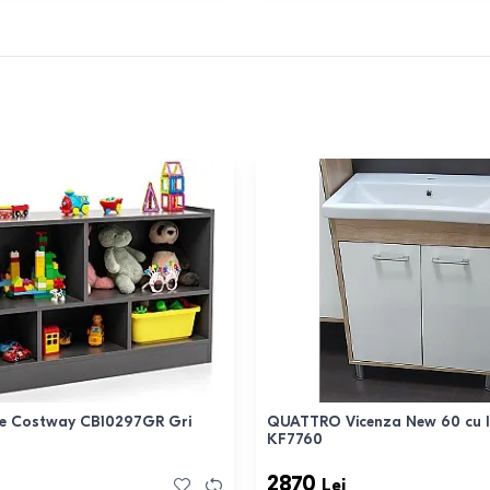
te Costway CB10297GR Gri
QUATTRO Vicenza New 60 cu 
KF7760
2870
Lei