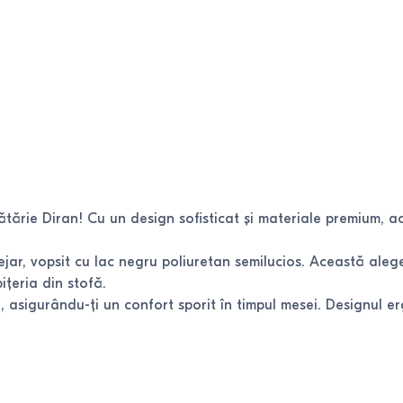
tărie Diran! Cu un design sofisticat și materiale premium, a
ejar, vopsit cu lac negru poliuretan semilucios. Această aleg
ițeria din stofă.
e, asigurându-ți un confort sporit în timpul mesei. Designul e