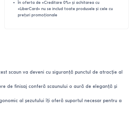
În oferta de «Creditare 0%» și achitarea cu
«LiberCard» nu se includ toate produsele și cele cu
prețuri promoționale
cest scaun va deveni cu siguranță punctul de atracție al
ere de finisaj conferă scaunului o aură de eleganță și
rgonomic al șezutului îți oferă suportul necesar pentru a