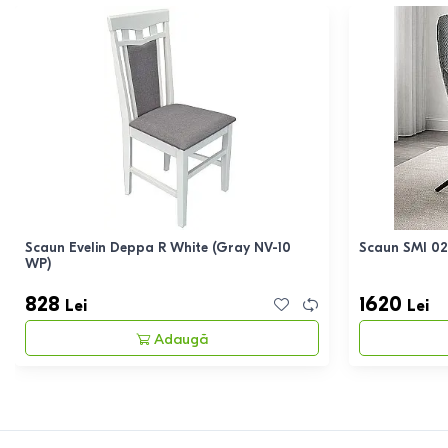
Scaun Evelin Deppa R White (Gray NV-10
Scaun SMI 0
WP)
828
1620
Lei
Lei
Adaugă