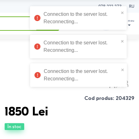
078 222 273
RU
0
0
Coșul meu
0
Lei
Cod produs
:
204329
1850
Lei
În stoc