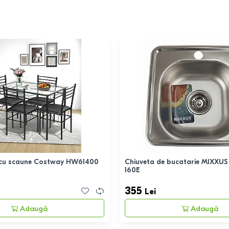
 cu scaune Costway HW61400
Chiuveta de bucatarie MIXXU
160E
355
Lei
Adaugă
Adaugă