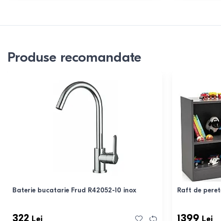
Produse recomandate
Baterie bucatarie Frud R42052-10 inox
Raft de pere
322
1399
Lei
Lei