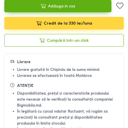
Adăuga in cos
Credit de la 330 lei/luna
Cumpără într-un click
Livrare
Livrare gratuită în Chișinău de la suma minimă
Livrarea se efectuează în toată Moldova
ATENȚIE
Disponibilitatea, prețul si caracteristicile produsului
este necesar să le verificați la consultanții companiei
Bigmobila.md.
În legătură cu cursul valutar fluctuant, vă rugăm sa
precizați la consultant prețul și disponibilitatea
produsului în limita stocului.