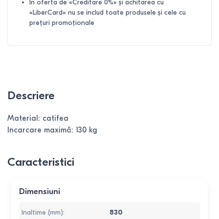
În oferta de «Creditare 0%» și achitarea cu
«LiberCard» nu se includ toate produsele și cele cu
prețuri promoționale
Descriere
Material: сatifea
Incarcare maximă: 130 kg
Caracteristici
Dimensiuni
Inaltime (mm)
:
830