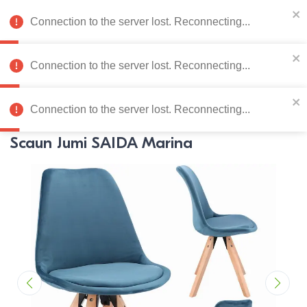
078 222 273
RU
Connection to the server lost. Reconnecting...
0
Connection to the server lost. Reconnecting...
Catalog de produse
Connection to the server lost. Reconnecting...
Pagina principală
Mobila bucatarie
Scaune
Scaune din l
Scaun Jumi SAIDA Marina