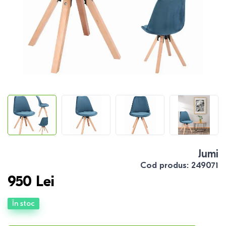
Jumi
Cod produs
:
249071
950
Lei
În stoc