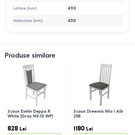
Latime (mm)
:
490
Adancime (mm)
:
430
Produse similare
Scaun Evelin Deppa R
Scaun Drewmix Nilo 1 Alb
White (Gray NV-10 WP)
25B
828
1180
Lei
Lei